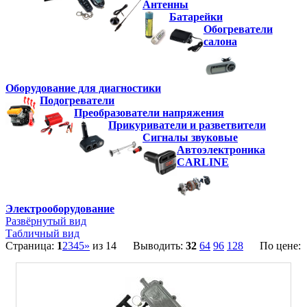
Антенны
Батарейки
Обогреватели
салона
Оборудование для диагностики
Подогреватели
Преобразователи напряжения
Прикуриватели и разветвители
Сигналы звуковые
Автоэлектроника
CARLINE
Электрооборудование
Развёрнутый вид
Табличный вид
Страница:
1
2
3
4
5
»
из 14 Выводить:
32
64
96
128
По цене: