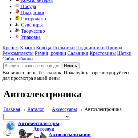
Кожгалантерея
Посуда
Праздники
Распродажа
Сувениры
Творчество
Упаковка
Крепеж
Краска
Кольца
Пыльники
Подшипники
Привод
Ремкомплекты
Ремни, ролики
Сальники
Крестовины
Щетки
Сайлентблоки
Вы видите цены без скидок. Пожалуйста зарегистрируйтесь
для просмотра вашей цены
Автоэлектроника
Главная
→
Каталог
→
Аксессуары
→ Автоэлектроника
Автовентиляторы
Автозвук
Автосигнализации