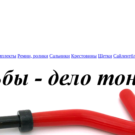
мплекты
Ремни, ролики
Сальники
Крестовины
Щетки
Сайлентб