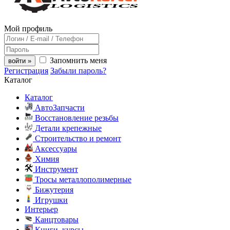
Мой профиль
Запомнить меня
войти »
Регистрация
Забыли пароль?
Каталог
Каталог
АвтоЗапчасти
Восстановление резьбы
Детали крепежные
Строительство и ремонт
Аксессуары
Химия
Инструмент
Тросы металлополимерные
Бижутерия
Игрушки
Интерьер
Канцтовары
Книги, курсы