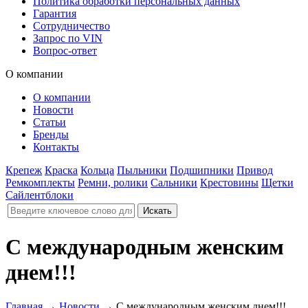
Политика обработки персональных данных
Гарантия
Сотрудничество
Запрос по VIN
Вопрос-ответ
О компании
О компании
Новости
Статьи
Бренды
Контакты
Крепеж
Краска
Кольца
Пыльники
Подшипники
Привод
Ремкомплекты
Ремни, ролики
Сальники
Крестовины
Щетки
Сайлентблоки
С международным женским
днем!!!
Главная
→
Новости
→
С международным женским днем!!!