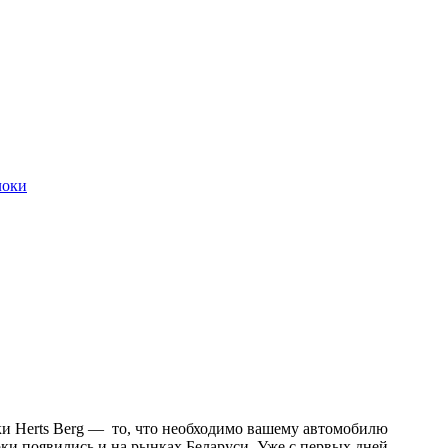
локи
и Herts Berg — то, что необходимо вашему автомобилю
рки появились и на рынках Беларуси. Уже с первых дней