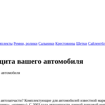
мплекты
Ремни, ролики
Сальники
Крестовины
Щетки
Сайлентб
ащита вашего автомобиля
о автомобиля
автозапчасти? Комплектующие для автомобилей известной марк
онец», «кореец»). С 2003 года автозапчасти данной торговой ма