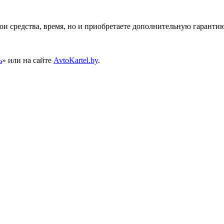
вои средства, время, но и приобретаете дополнительную гаранти
ь
» или на сайте
AvtoKartel.by
.