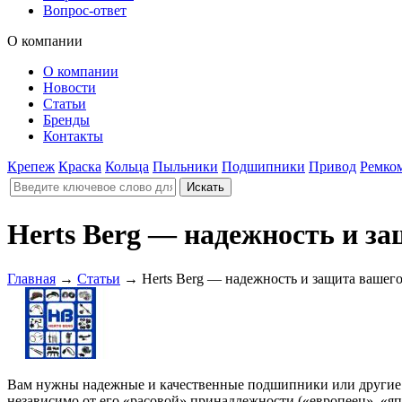
Вопрос-ответ
О компании
О компании
Новости
Статьи
Бренды
Контакты
Крепеж
Краска
Кольца
Пыльники
Подшипники
Привод
Ремко
Herts Berg — надежность и з
Главная
→
Статьи
→
Herts Berg — надежность и защита вашег
Вам нужны надежные и качественные подшипники или другие 
независимо от его «расовой» принадлежности («европеец», «яп