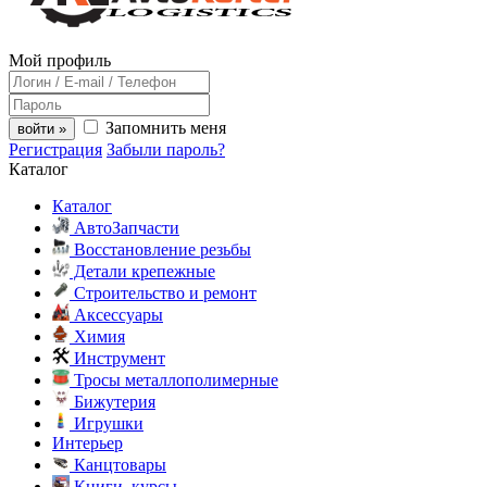
Мой профиль
Запомнить меня
войти »
Регистрация
Забыли пароль?
Каталог
Каталог
АвтоЗапчасти
Восстановление резьбы
Детали крепежные
Строительство и ремонт
Аксессуары
Химия
Инструмент
Тросы металлополимерные
Бижутерия
Игрушки
Интерьер
Канцтовары
Книги, курсы