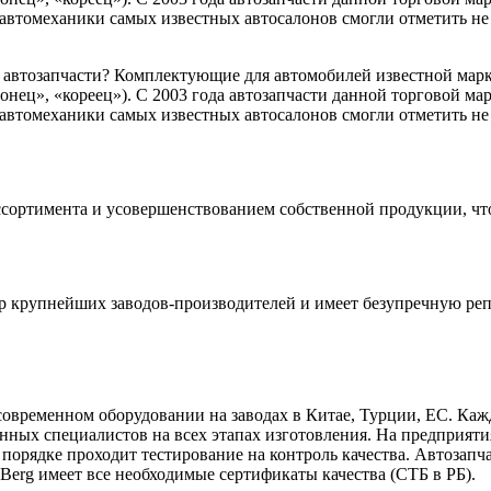
втомеханики самых известных автосалонов смогли отметить не т
автозапчасти? Комплектующие для автомобилей известной марк
онец», «кореец»). С 2003 года автозапчасти данной торговой ма
втомеханики самых известных автосалонов смогли отметить не т
ассортимента и усовершенствованием собственной продукции, чт
йер крупнейших заводов-производителей и имеет безупречную ре
овременном оборудовании на заводах в Китае, Турции, ЕС. Кажд
ных специалистов на всех этапах изготовления. На предприяти
порядке проходит тестирование на контроль качества. Автозапч
Berg имеет все необходимые сертификаты качества (СТБ в РБ).