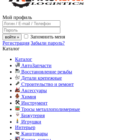
Мой профиль
Запомнить меня
войти »
Регистрация
Забыли пароль?
Каталог
Каталог
АвтоЗапчасти
Восстановление резьбы
Детали крепежные
Строительство и ремонт
Аксессуары
Химия
Инструмент
Тросы металлополимерные
Бижутерия
Игрушки
Интерьер
Канцтовары
Книги, курсы