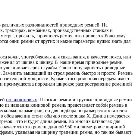
о различных разновидностей приводных ремней. На
, тракторах, комбайнах, производственных станках и
аметры, профиль, прочность ремня, что привело к большому
ются одни ремни от других и какие параметры нужно знать для
оса кожи, употребляемая для связывания, в качестве пояса, или
движения от шкива к шкиву. В наше время приводные ремни
ьно увеличивает срок службы. Свою популярность приводные
. Заменить вышедший из строя ремень быстро и просто. Ремень
 значительной мощности. Кроме этого ременная передача имеет
эти преимущества породили широкое распространение ременной
щей
поликлиновых
. Плоские ремни и круглые приводные ремни
но из названия клиновой ремень представляет собой ремень в
сколько параметров, но для подбора по размерам достаточно
 в обозначении стоит обычно после знака Х. Длина измеряется
резок - это и будет длина ремня. Во многих каталогах для
означает что это ремень длиной 950 миллиметров с шириной
фрами, указывая на ширину трапеции ремня, но так же бывают