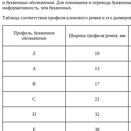
и буквенные обозначения. Для понимания и перевода буквенн
информативность, чем буквенных.
Таблица соответствия профиля клинового ремня и его размеро
Профиль, буквенное
Ширина профиля ремня, мм
обозначение
Z
10
A
13
B
17
C
22
D
32
E
38