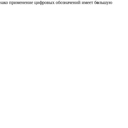
днако применение цифровых обозначений имеет б
о
льшую