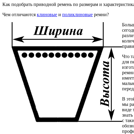
Как подобрать приводной ремень по размерам и характеристик
Чем отличаются
клиновые
и
поликлиновые
ремни?
Больш
сегод
разли
колич
прави
Что т
для п
изгот
ремни
имеет
малые
перед
В это
мы ра
виде 
знать
с так
обозн
профи