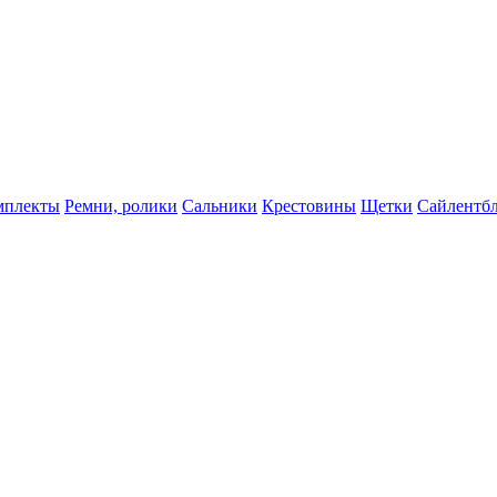
мплекты
Ремни, ролики
Сальники
Крестовины
Щетки
Сайлентб