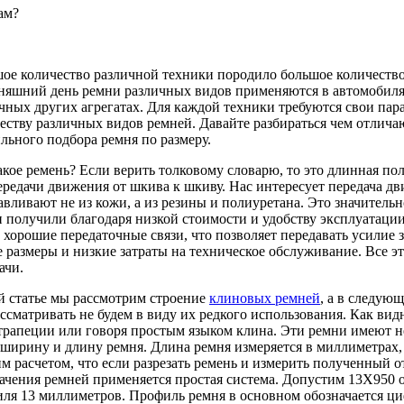
ам?
ое количество различной техники породило большое количеств
няшний день ремни различных видов применяются в автомобилях
чных других агрегатах. Для каждой техники требуются свои пар
еству различных видов ремней. Давайте разбираться чем отлича
льного подбора ремня по размеру.
акое ремень? Если верить толковому словарю, то это длинная пол
ередачи движения от шкива к шкиву. Нас интересует передача 
авливают не из кожи, а из резины и полиуретана. Это значител
 получили благодаря низкой стоимости и удобству эксплуатации
 хорошие передаточные связи, что позволяет передавать усилие
 размеры и низкие затраты на техническое обслуживание. Все 
ачи.
й статье мы рассмотрим строение
клиновых ремней
, а в следую
ссматривать не будем в виду их редкого использования. Как вид
трапеции или говоря простым языком клина. Эти ремни имеют не
 ширину и длину ремня. Длина ремня измеряется в миллиметрах,
им расчетом, что если разрезать ремень и измерить полученный от
ачения ремней применяется простая система. Допустим 13Х950 
ля 13 миллиметров. Профиль ремня в основном обозначается ци