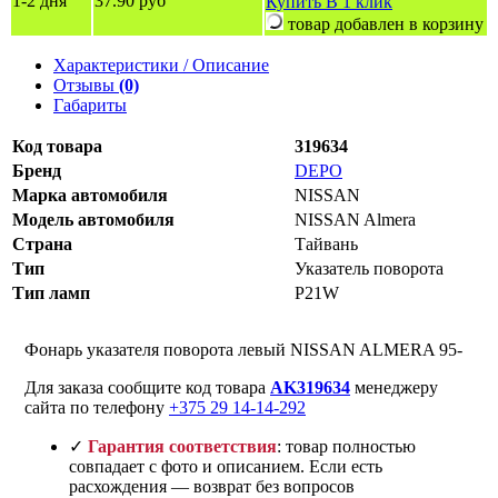
1-2 дня
37.90 руб
Купить
В 1 клик
товар добавлен в корзину
Характеристики / Описание
Отзывы
(0)
Габариты
Код товара
319634
Бренд
DEPO
Марка автомобиля
NISSAN
Модель автомобиля
NISSAN Almera
Страна
Тайвань
Тип
Указатель поворота
Тип ламп
P21W
Фонарь указателя поворота левый NISSAN ALMERA 95-
Для заказа сообщите код товара
AK319634
менеджеру
сайта по телефону
+375 29 14-14-292
✓
Гарантия соответствия
: товар полностью
совпадает с фото и описанием. Если есть
расхождения — возврат без вопросов