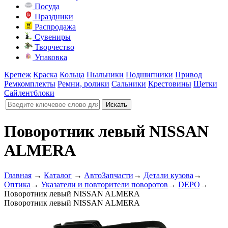
Посуда
Праздники
Распродажа
Сувениры
Творчество
Упаковка
Крепеж
Краска
Кольца
Пыльники
Подшипники
Привод
Ремкомплекты
Ремни, ролики
Сальники
Крестовины
Щетки
Сайлентблоки
Поворотник левый NISSAN
ALMERA
Главная
→
Каталог
→
АвтоЗапчасти
→
Детали кузова
→
Оптика
→
Указатели и повторители поворотов
→
DEPO
→
Поворотник левый NISSAN ALMERA
Поворотник левый NISSAN ALMERA