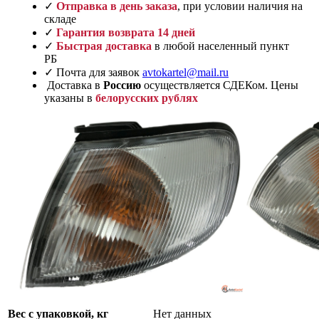
✓
Отправка в день заказа
, при условии наличия на
складе
✓
Гарантия возврата 14 дней
✓
Быстрая доставка
в любой населенный пункт
РБ
✓ Почта для заявок
avtokartel@mail.ru
Доставка в
Россию
осуществляется СДЕКом. Цены
указаны в
белорусских рублях
Вес с упаковкой, кг
Нет данных