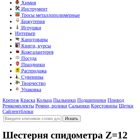
Химия
Инструмент
Тросы металлополимерные
Бижутерия
Игрушки
Интерьер
Канцтовары
Книги, курсы
Кожгалантерея
Посуда
Праздники
Распродажа
Сувениры
Творчество
Упаковка
Крепеж
Краска
Кольца
Пыльники
Подшипники
Привод
Ремкомплекты
Ремни, ролики
Сальники
Крестовины
Щетки
Сайлентблоки
Шестерня спидометра Z=12