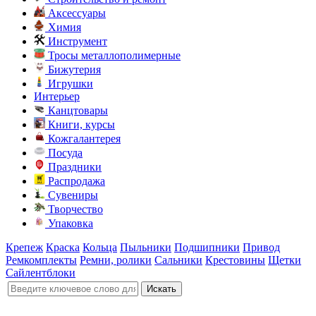
Аксессуары
Химия
Инструмент
Тросы металлополимерные
Бижутерия
Игрушки
Интерьер
Канцтовары
Книги, курсы
Кожгалантерея
Посуда
Праздники
Распродажа
Сувениры
Творчество
Упаковка
Крепеж
Краска
Кольца
Пыльники
Подшипники
Привод
Ремкомплекты
Ремни, ролики
Сальники
Крестовины
Щетки
Сайлентблоки