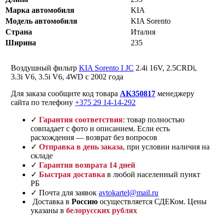
Марка автомобиля
KIA
Модель автомобиля
KIA Sorento
Страна
Италия
Ширина
235
Воздушный фильтр
KIA Sorento I JC
2.4i 16V, 2.5CRDi,
3.3i V6, 3.5i V6, 4WD с 2002 года
Для заказа сообщите код товара
AK350817
менеджеру
сайта по телефону
+375 29 14-14-292
✓
Гарантия соответствия
: товар полностью
совпадает с фото и описанием. Если есть
расхождения — возврат без вопросов
✓
Отправка в день заказа
, при условии наличия на
складе
✓
Гарантия возврата 14 дней
✓
Быстрая доставка
в любой населенный пункт
РБ
✓ Почта для заявок
avtokartel@mail.ru
Доставка в
Россию
осуществляется СДЕКом. Цены
указаны в
белорусских рублях