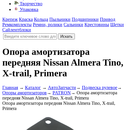
Творчество
Упаковка
Крепеж
Краска
Кольца
Пыльники
Подшипники
Привод
Ремкомплекты
Ремни, ролики
Сальники
Крестовины
Щетки
Сайлентблоки
Опора амортизатора
передняя Nissan Almera Tino,
X-trail, Primera
Главная
→
Каталог
→
АвтоЗапчасти
→
Подвеска рулевое
→
Опоры амортизаторов
→
PATRON
→
Опора амортизатора
передняя Nissan Almera Tino, X-trail, Primera
Опора амортизатора передняя Nissan Almera Tino, X-trail,
Primera