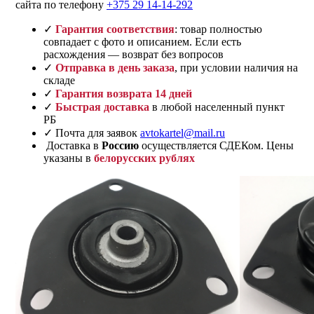
сайта по телефону
+375 29 14-14-292
✓
Гарантия соответствия
: товар полностью
совпадает с фото и описанием. Если есть
расхождения — возврат без вопросов
✓
Отправка в день заказа
, при условии наличия на
складе
✓
Гарантия возврата 14 дней
✓
Быстрая доставка
в любой населенный пункт
РБ
✓ Почта для заявок
avtokartel@mail.ru
Доставка в
Россию
осуществляется СДЕКом. Цены
указаны в
белорусских рублях