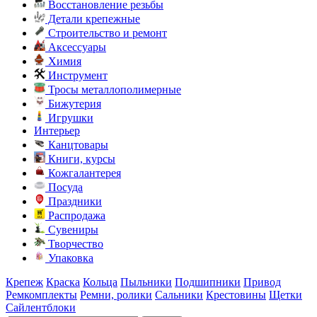
Восстановление резьбы
Детали крепежные
Строительство и ремонт
Аксессуары
Химия
Инструмент
Тросы металлополимерные
Бижутерия
Игрушки
Интерьер
Канцтовары
Книги, курсы
Кожгалантерея
Посуда
Праздники
Распродажа
Сувениры
Творчество
Упаковка
Крепеж
Краска
Кольца
Пыльники
Подшипники
Привод
Ремкомплекты
Ремни, ролики
Сальники
Крестовины
Щетки
Сайлентблоки