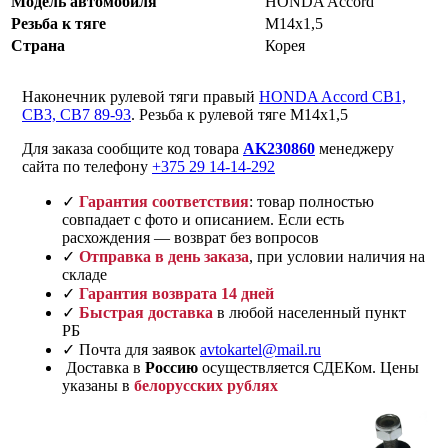
Модель автомобиля
HONDA Accord
Резьба к тяге
M14x1,5
Страна
Корея
Наконечник рулевой тяги правый
HONDA Accord CB1,
CB3, CB7 89-93
. Резьба к рулевой тяге M14x1,5
Для заказа сообщите код товара
AK230860
менеджеру
сайта по телефону
+375 29 14-14-292
✓
Гарантия соответствия
: товар полностью
совпадает с фото и описанием. Если есть
расхождения — возврат без вопросов
✓
Отправка в день заказа
, при условии наличия на
складе
✓
Гарантия возврата 14 дней
✓
Быстрая доставка
в любой населенный пункт
РБ
✓ Почта для заявок
avtokartel@mail.ru
Доставка в
Россию
осуществляется СДЕКом. Цены
указаны в
белорусских рублях