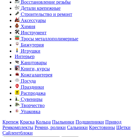
Восстановление резьбы
Детали крепежные
Строительство и ремонт
Аксессуары
Химия
Инструмент
Тросы металлополимерные
Бижутерия
Игрушки
Интерьер
Канцтовары
Книги, курсы
Кожгалантерея
Посуда
Праздники
Распродажа
Сувениры
Творчество
Упаковка
Крепеж
Краска
Кольца
Пыльники
Подшипники
Привод
Ремкомплекты
Ремни, ролики
Сальники
Крестовины
Щетки
Сайлентблоки