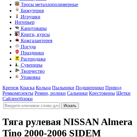
Тросы металлополимерные
Бижутерия
Игрушки
Интерьер
Канцтовары
Книги, курсы
Кожгалантерея
Посуда
Праздники
Распродажа
Сувениры
Творчество
Упаковка
Крепеж
Краска
Кольца
Пыльники
Подшипники
Привод
Ремкомплекты
Ремни, ролики
Сальники
Крестовины
Щетки
Сайлентблоки
Тяга рулевая NISSAN Almera
Tino 2000-2006 SIDEM