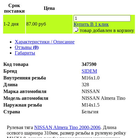
Срок
Цена
поставки
1-2 дня
87.00 руб
Купить
В 1 клик
товар добавлен в корзину
Характеристики / Описание
Отзывы
(0)
Габариты
Код товара
347590
Бренд
SIDEM
Внутренняя резьба
M16x1.0
Длина
328
Марка автомобиля
NISSAN
Модель автомобиля
NISSAN Almera Tino
Наружная резьба
M14x1.5
Страна
Бельгия
Рулевая тяга
NISSAN Almera Tino 2000-2006
. Длина
осевого шарнира 310мм, размер резьбы в рулевую рейку