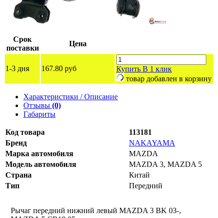
Срок
Цена
поставки
1-3 дня
167.80 руб
Купить
В 1 клик
товар добавлен в корзину
Характеристики / Описание
Отзывы
(0)
Габариты
Код товара
113181
Бренд
NAKAYAMA
Марка автомобиля
MAZDA
Модель автомобиля
MAZDA 3, MAZDA 5
Страна
Китай
Тип
Передний
Рычаг передний нижний левый MAZDA 3 BK 03-,