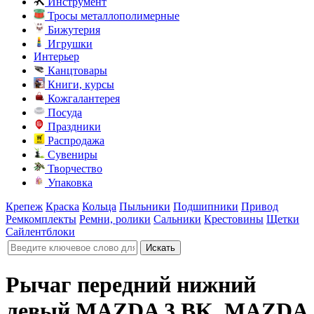
Инструмент
Тросы металлополимерные
Бижутерия
Игрушки
Интерьер
Канцтовары
Книги, курсы
Кожгалантерея
Посуда
Праздники
Распродажа
Сувениры
Творчество
Упаковка
Крепеж
Краска
Кольца
Пыльники
Подшипники
Привод
Ремкомплекты
Ремни, ролики
Сальники
Крестовины
Щетки
Сайлентблоки
Рычаг передний нижний
левый MAZDA 3 BK, MAZDA