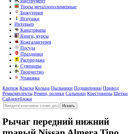
Инструмент
Тросы металлополимерные
Бижутерия
Игрушки
Интерьер
Канцтовары
Книги, курсы
Кожгалантерея
Посуда
Праздники
Распродажа
Сувениры
Творчество
Упаковка
Крепеж
Краска
Кольца
Пыльники
Подшипники
Привод
Ремкомплекты
Ремни, ролики
Сальники
Крестовины
Щетки
Сайлентблоки
Рычаг передний нижний
правый Nissan Almera Tino