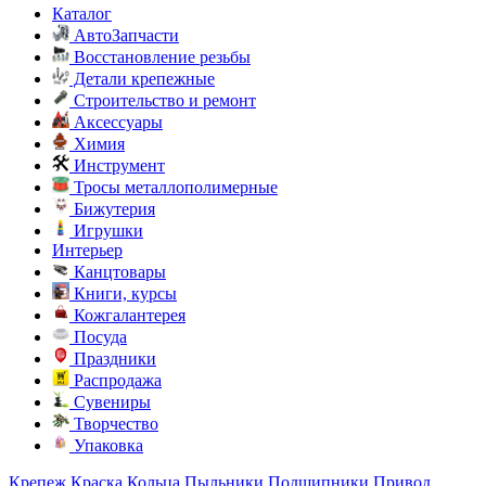
Каталог
АвтоЗапчасти
Восстановление резьбы
Детали крепежные
Строительство и ремонт
Аксессуары
Химия
Инструмент
Тросы металлополимерные
Бижутерия
Игрушки
Интерьер
Канцтовары
Книги, курсы
Кожгалантерея
Посуда
Праздники
Распродажа
Сувениры
Творчество
Упаковка
Крепеж
Краска
Кольца
Пыльники
Подшипники
Привод