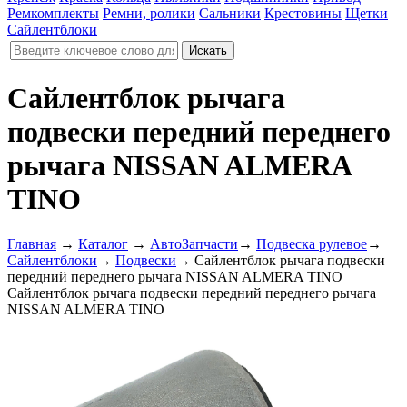
Ремкомплекты
Ремни, ролики
Сальники
Крестовины
Щетки
Сайлентблоки
Сайлентблок рычага
подвески передний переднего
рычага NISSAN ALMERA
TINO
Главная
→
Каталог
→
АвтоЗапчасти
→
Подвеска рулевое
→
Сайлентблоки
→
Подвески
→
Сайлентблок рычага подвески
передний переднего рычага NISSAN ALMERA TINO
Сайлентблок рычага подвески передний переднего рычага
NISSAN ALMERA TINO