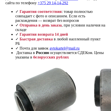
сайта по телефону
+375 29 14-14-292
✓
Гарантия соответствия
: товар полностью
совпадает с фото и описанием. Если есть
расхождения — возврат без вопросов
✓
Отправка в день заказа
, при условии наличия на
складе
✓
Гарантия возврата 14 дней
✓
Быстрая доставка
в любой населенный пункт
РБ
✓ Почта для заявок
avtokartel@mail.ru
Доставка в
Россию
осуществляется СДЕКом. Цены
указаны в
белорусских рублях