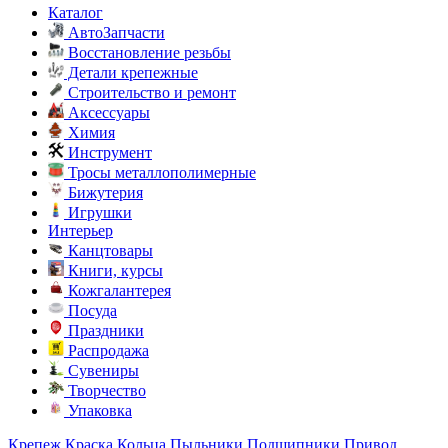
Каталог
АвтоЗапчасти
Восстановление резьбы
Детали крепежные
Строительство и ремонт
Аксессуары
Химия
Инструмент
Тросы металлополимерные
Бижутерия
Игрушки
Интерьер
Канцтовары
Книги, курсы
Кожгалантерея
Посуда
Праздники
Распродажа
Сувениры
Творчество
Упаковка
Крепеж
Краска
Кольца
Пыльники
Подшипники
Привод