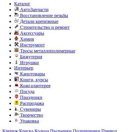
Каталог
АвтоЗапчасти
Восстановление резьбы
Детали крепежные
Строительство и ремонт
Аксессуары
Химия
Инструмент
Тросы металлополимерные
Бижутерия
Игрушки
Интерьер
Канцтовары
Книги, курсы
Кожгалантерея
Посуда
Праздники
Распродажа
Сувениры
Творчество
Упаковка
Крепеж
Краска
Кольца
Пыльники
Подшипники
Привод