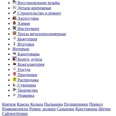
Восстановление резьбы
Детали крепежные
Строительство и ремонт
Аксессуары
Химия
Инструмент
Тросы металлополимерные
Бижутерия
Игрушки
Интерьер
Канцтовары
Книги, курсы
Кожгалантерея
Посуда
Праздники
Распродажа
Сувениры
Творчество
Упаковка
Крепеж
Краска
Кольца
Пыльники
Подшипники
Привод
Ремкомплекты
Ремни, ролики
Сальники
Крестовины
Щетки
Сайлентблоки