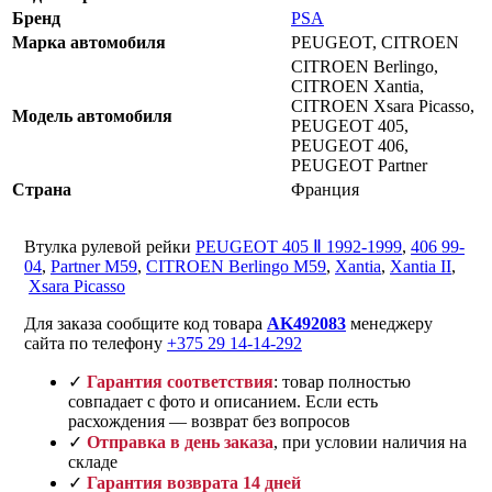
Бренд
PSA
Марка автомобиля
PEUGEOT, CITROEN
CITROEN Berlingo,
CITROEN Xantia,
CITROEN Xsara Picasso,
Модель автомобиля
PEUGEOT 405,
PEUGEOT 406,
PEUGEOT Partner
Страна
Франция
Втулка рулевой рейки
PEUGEOT 405 Ⅱ 1992-1999
,
406 99-
04
,
Partner M59
,
CITROEN Berlingo M59
,
Xantia
,
Xantia II
,
Xsara Picasso
Для заказа сообщите код товара
AK492083
менеджеру
сайта по телефону
+375 29 14-14-292
✓
Гарантия соответствия
: товар полностью
совпадает с фото и описанием. Если есть
расхождения — возврат без вопросов
✓
Отправка в день заказа
, при условии наличия на
складе
✓
Гарантия возврата 14 дней