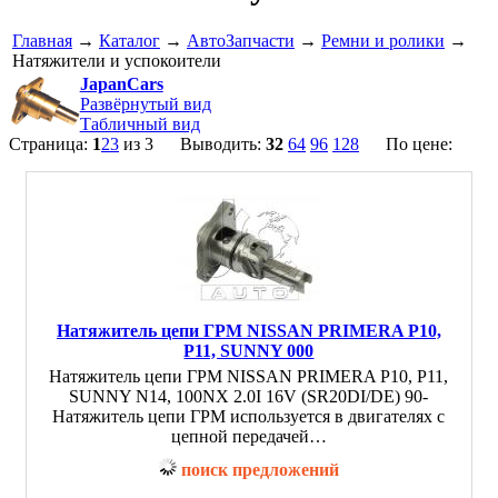
Главная
→
Каталог
→
АвтоЗапчасти
→
Ремни и ролики
→
Натяжители и успокоители
JapanCars
Развёрнутый вид
Табличный вид
Страница:
1
2
3
из 3 Выводить:
32
64
96
128
По цене:
Натяжитель цепи ГРМ NISSAN PRIMERA P10,
P11, SUNNY 000
Натяжитель цепи ГРМ NISSAN PRIMERA P10, P11,
SUNNY N14, 100NX 2.0I 16V (SR20DI/DE) 90-
Натяжитель цепи ГРМ используется в двигателях с
цепной передачей…
поиск предложений