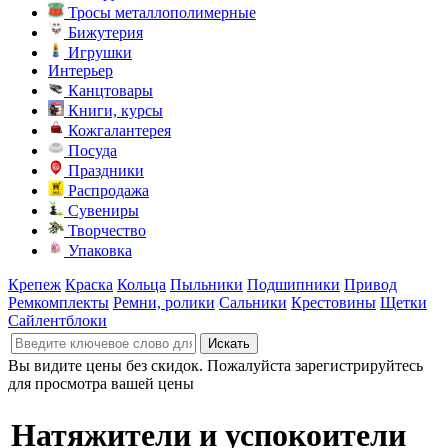
Тросы металлополимерные
Бижутерия
Игрушки
Интерьер
Канцтовары
Книги, курсы
Кожгалантерея
Посуда
Праздники
Распродажа
Сувениры
Творчество
Упаковка
Крепеж
Краска
Кольца
Пыльники
Подшипники
Привод
Ремкомплекты
Ремни, ролики
Сальники
Крестовины
Щетки
Сайлентблоки
Вы видите цены без скидок. Пожалуйста зарегистрируйтесь
для просмотра вашей цены
Натяжители и успокоители