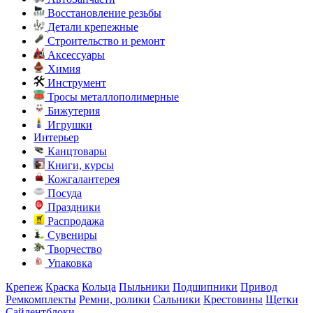
Восстановление резьбы
Детали крепежные
Строительство и ремонт
Аксессуары
Химия
Инструмент
Тросы металлополимерные
Бижутерия
Игрушки
Интерьер
Канцтовары
Книги, курсы
Кожгалантерея
Посуда
Праздники
Распродажа
Сувениры
Творчество
Упаковка
Крепеж
Краска
Кольца
Пыльники
Подшипники
Привод
Ремкомплекты
Ремни, ролики
Сальники
Крестовины
Щетки
Сайлентблоки