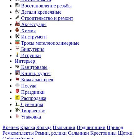
Восстановление резьбы
Детали крепежные
Строительство и ремонт
Аксессуары
Химия
Инструмент
Тросы металлополимерные
Бижутерия
Игрушки
Интерьер
Канцтовары
Книги, курсы
Кожгалантерея
Посуда
Праздники
Распродажа
Сувениры
Творчество
Упаковка
Крепеж
Краска
Кольца
Пыльники
Подшипники
Привод
Ремкомплекты
Ремни, ролики
Сальники
Крестовины
Щетки
Сайлентблоки