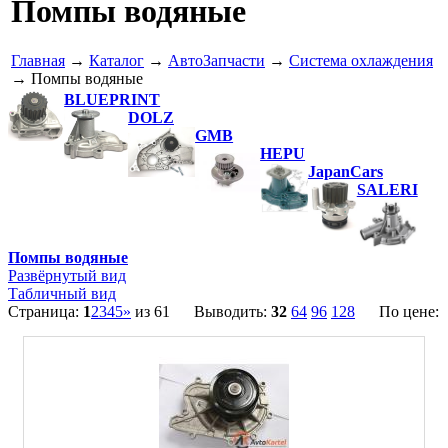
Помпы водяные
Главная
→
Каталог
→
АвтоЗапчасти
→
Система охлаждения
→ Помпы водяные
BLUEPRINT
DOLZ
GMB
HEPU
JapanCars
SALERI
Помпы водяные
Развёрнутый вид
Табличный вид
Страница:
1
2
3
4
5
»
из 61 Выводить:
32
64
96
128
По цене: