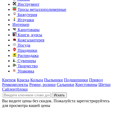
Инструмент
Тросы металлополимерные
Бижутерия
Игрушки
Интерьер
Канцтовары
Книги, курсы
Кожгалантерея
Посуда
Праздники
Распродажа
Сувениры
Творчество
Упаковка
Крепеж
Краска
Кольца
Пыльники
Подшипники
Привод
Ремкомплекты
Ремни, ролики
Сальники
Крестовины
Щетки
Сайлентблоки
Вы видите цены без скидок. Пожалуйста зарегистрируйтесь
для просмотра вашей цены