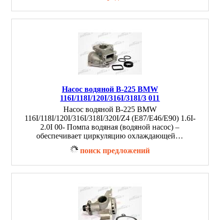
Насос водяной B-225 BMW
116I/118I/120I/316I/318I/3 011
Насос водяной B-225 BMW
116I/118I/120I/316I/318I/320I/Z4 (E87/E46/E90) 1.6I-
2.0I 00- Помпа водяная (водяной насос) –
обеспечивает циркуляцию охлаждающей…
поиск предложений