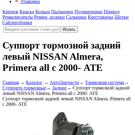
Упаковка
Крепеж
Краска
Кольца
Пыльники
Подшипники
Привод
Ремкомплекты
Ремни, ролики
Сальники
Крестовины
Щетки
Сайлентблоки
Суппорт тормозной задний
левый NISSAN Almera,
Primera all с 2000- ATE
Главная
→
Каталог
→
АвтоЗапчасти
→
Тормозная система
→
Суппорта тормозные
→
Задние
→
Суппорт тормозной задний
левый NISSAN Almera, Primera all с 2000- ATE
Суппорт тормозной задний левый NISSAN Almera, Primera all
с 2000- ATE