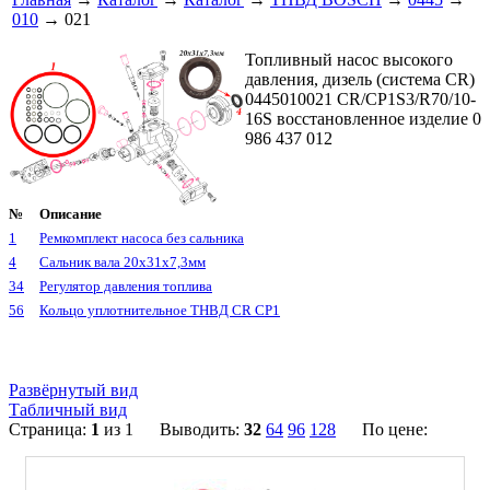
010
→ 021
Топливный насос высокого
давления, дизель (система CR)
0445010021 CR/CP1S3/R70/10-
16S восстановленное изделие 0
986 437 012
№
Описание
1
Ремкомплект насоса без сальника
4
Сальник вала 20х31х7,3мм
34
Регулятор давления топлива
56
Кольцо уплотнительное ТНВД CR CP1
Развёрнутый вид
Табличный вид
Страница:
1
из 1 Выводить:
32
64
96
128
По цене: