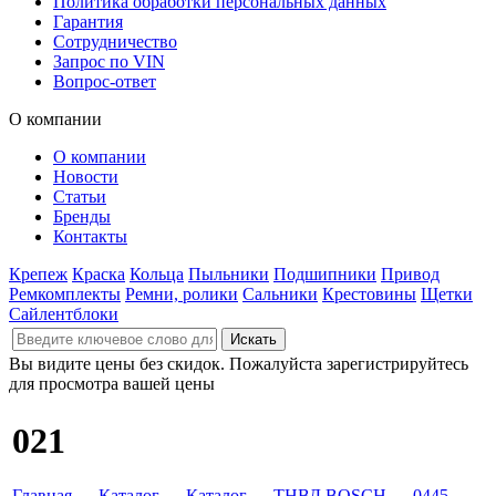
Политика обработки персональных данных
Гарантия
Сотрудничество
Запрос по VIN
Вопрос-ответ
О компании
О компании
Новости
Статьи
Бренды
Контакты
Крепеж
Краска
Кольца
Пыльники
Подшипники
Привод
Ремкомплекты
Ремни, ролики
Сальники
Крестовины
Щетки
Сайлентблоки
Вы видите цены без скидок. Пожалуйста зарегистрируйтесь
для просмотра вашей цены
021
Главная
→
Каталог
→
Каталог
→
ТНВД BOSCH
→
0445
→