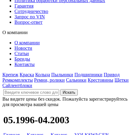
Политика обработки персональных данных
Гарантия
Сотрудничество
Запрос по VIN
Вопрос-ответ
О компании
О компании
Новости
Статьи
Бренды
Контакты
Крепеж
Краска
Кольца
Пыльники
Подшипники
Привод
Ремкомплекты
Ремни, ролики
Сальники
Крестовины
Щетки
Сайлентблоки
Вы видите цены без скидок. Пожалуйста зарегистрируйтесь
для просмотра вашей цены
05.1996-04.2003
Главная
→
Каталог
→
Каталог
→
VOLKSWAGEN
→