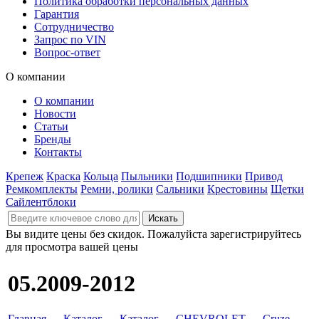
Политика обработки персональных данных
Гарантия
Сотрудничество
Запрос по VIN
Вопрос-ответ
О компании
О компании
Новости
Статьи
Бренды
Контакты
Крепеж
Краска
Кольца
Пыльники
Подшипники
Привод
Ремкомплекты
Ремни, ролики
Сальники
Крестовины
Щетки
Сайлентблоки
Вы видите цены без скидок. Пожалуйста зарегистрируйтесь
для просмотра вашей цены
05.2009-2012
Главная
→
Каталог
→
Каталог
→
CHEVROLET
→
Cruze
→