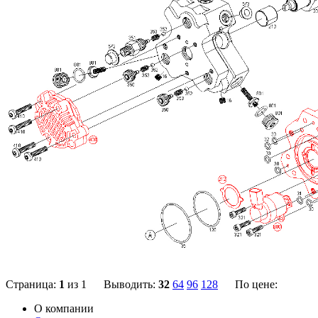
Страница:
1
из 1 Выводить:
32
64
96
128
По цене:
О компании