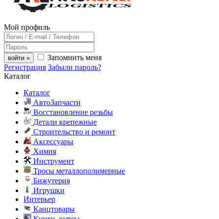
Мой профиль
Запомнить меня
войти »
Регистрация
Забыли пароль?
Каталог
Каталог
АвтоЗапчасти
Восстановление резьбы
Детали крепежные
Строительство и ремонт
Аксессуары
Химия
Инструмент
Тросы металлополимерные
Бижутерия
Игрушки
Интерьер
Канцтовары
Книги, курсы