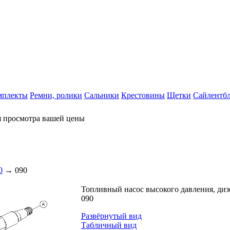
мплекты
Ремни, ролики
Сальники
Крестовины
Щетки
Сайлентб
я просмотра вашей цены
0
→ 090
Топливный насос высокого давления, диз
090
Развёрнутый вид
Табличный вид