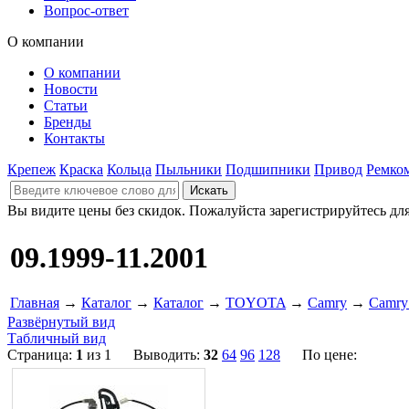
Вопрос-ответ
О компании
О компании
Новости
Статьи
Бренды
Контакты
Крепеж
Краска
Кольца
Пыльники
Подшипники
Привод
Ремко
Вы видите цены без скидок. Пожалуйста зарегистрируйтесь дл
09.1999-11.2001
Главная
→
Каталог
→
Каталог
→
TOYOTA
→
Camry
→
Camry 
Развёрнутый вид
Табличный вид
Страница:
1
из 1 Выводить:
32
64
96
128
По цене: