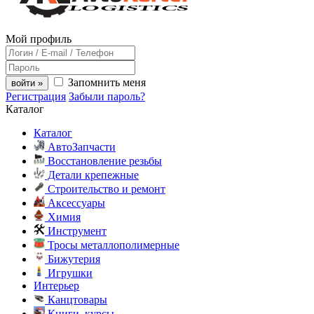
Мой профиль
Запомнить меня
войти »
Регистрация
Забыли пароль?
Каталог
Каталог
АвтоЗапчасти
Восстановление резьбы
Детали крепежные
Строительство и ремонт
Аксессуары
Химия
Инструмент
Тросы металлополимерные
Бижутерия
Игрушки
Интерьер
Канцтовары
Книги, курсы