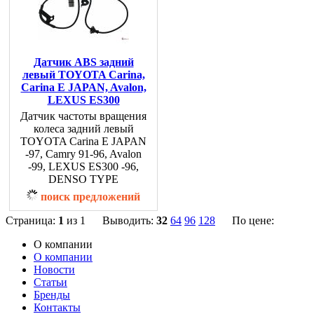
Датчик ABS задний
левый TOYOTA Carina,
Carina E JAPAN, Avalon,
LEXUS ES300
Датчик частоты вращения
колеса задний левый
TOYOTA Carina E JAPAN
-97, Camry 91-96, Avalon
-99, LEXUS ES300 -96,
DENSO TYPE
поиск предложений
Страница:
1
из 1 Выводить:
32
64
96
128
По цене:
О компании
О компании
Новости
Статьи
Бренды
Контакты