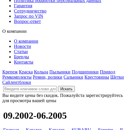
Политика обработки персональных данных
Гарантия
Сотрудничество
Запрос по VIN
Вопрос-ответ
О компании
О компании
Новости
Статьи
Бренды
Контакты
Крепеж
Краска
Кольца
Пыльники
Подшипники
Привод
Ремкомплекты
Ремни, ролики
Сальники
Крестовины
Щетки
Сайлентблоки
Вы видите цены без скидок. Пожалуйста зарегистрируйтесь
для просмотра вашей цены
09.2002-06.2005
Главная
→
Каталог
→
Каталог
→
SUBARU
→
Forester
→
II