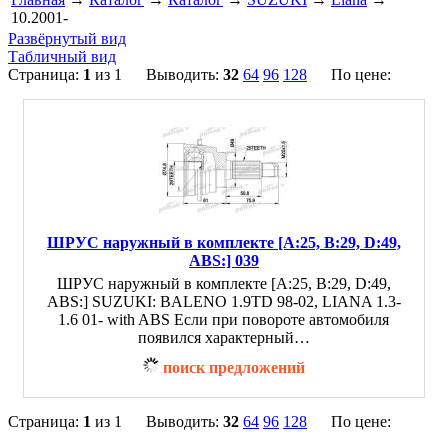
10.2001-
Развёрнутый вид
Табличный вид
Страница:
1
из 1 Выводить:
32
64
96
128
По цене:
ШРУС наружный в комплекте [A:25, B:29, D:49,
ABS:] 039
ШРУС наружный в комплекте [A:25, B:29, D:49,
ABS:] SUZUKI: BALENO 1.9TD 98-02, LIANA 1.3-
1.6 01- with ABS Если при повороте автомобиля
появился характерный…
поиск предложений
Страница:
1
из 1 Выводить:
32
64
96
128
По цене: