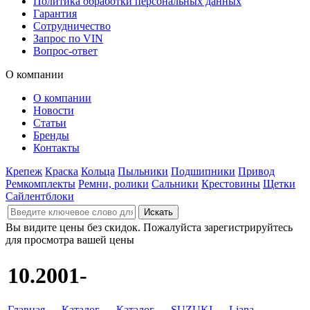
Политика обработки персональных данных
Гарантия
Сотрудничество
Запрос по VIN
Вопрос-ответ
О компании
О компании
Новости
Статьи
Бренды
Контакты
Крепеж
Краска
Кольца
Пыльники
Подшипники
Привод
Ремкомплекты
Ремни, ролики
Сальники
Крестовины
Щетки
Сайлентблоки
Вы видите цены без скидок. Пожалуйста зарегистрируйтесь
для просмотра вашей цены
10.2001-
Главная
→
Каталог
→
Каталог
→
SUZUKI
→
Liana
→