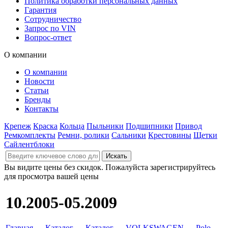
Политика обработки персональных данных
Гарантия
Сотрудничество
Запрос по VIN
Вопрос-ответ
О компании
О компании
Новости
Статьи
Бренды
Контакты
Крепеж
Краска
Кольца
Пыльники
Подшипники
Привод
Ремкомплекты
Ремни, ролики
Сальники
Крестовины
Щетки
Сайлентблоки
Вы видите цены без скидок. Пожалуйста зарегистрируйтесь
для просмотра вашей цены
10.2005-05.2009
Главная
→
Каталог
→
Каталог
→
VOLKSWAGEN
→
Polo