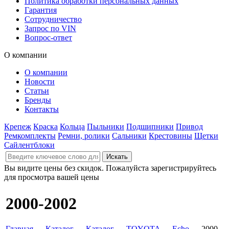
Политика обработки персональных данных
Гарантия
Сотрудничество
Запрос по VIN
Вопрос-ответ
О компании
О компании
Новости
Статьи
Бренды
Контакты
Крепеж
Краска
Кольца
Пыльники
Подшипники
Привод
Ремкомплекты
Ремни, ролики
Сальники
Крестовины
Щетки
Сайлентблоки
Вы видите цены без скидок. Пожалуйста зарегистрируйтесь
для просмотра вашей цены
2000-2002
Главная
→
Каталог
→
Каталог
→
TOYOTA
→
Echo
→ 2000-