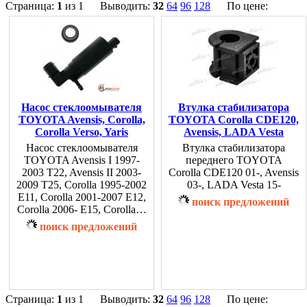
Страница:
1
из 1 Выводить:
32
64
96
128
По цене:
Насос стеклоомывателя
Втулка стабилизатора
TOYOTA Avensis, Corolla,
TOYOTA Corolla CDE120,
Corolla Verso, Yaris
Avensis, LADA Vesta
Насос стеклоомывателя
Втулка стабилизатора
TOYOTA Avensis I 1997-
переднего TOYOTA
2003 T22, Avensis II 2003-
Corolla CDE120 01-, Avensis
2009 T25, Corolla 1995-2002
03-, LADA Vesta 15-
E11, Corolla 2001-2007 E12,
поиск предложений
Corolla 2006- E15, Corolla…
поиск предложений
Страница:
1
из 1 Выводить:
32
64
96
128
По цене: