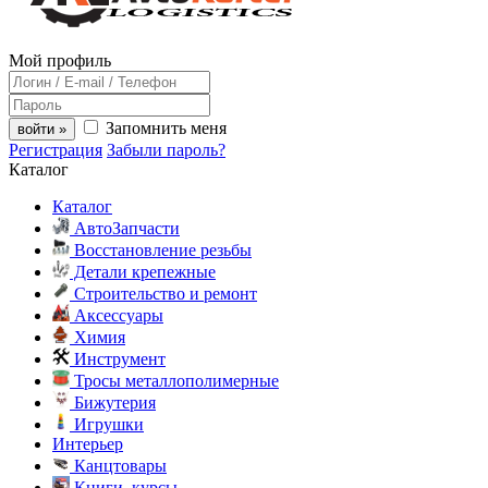
Мой профиль
Запомнить меня
войти »
Регистрация
Забыли пароль?
Каталог
Каталог
АвтоЗапчасти
Восстановление резьбы
Детали крепежные
Строительство и ремонт
Аксессуары
Химия
Инструмент
Тросы металлополимерные
Бижутерия
Игрушки
Интерьер
Канцтовары
Книги, курсы