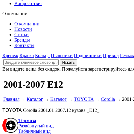
Вопрос-ответ
О компании
О компании
Новости
Статьи
Бренды
Контакты
Крепеж
Краска
Кольца
Пыльники
Подшипники
Привод
Ремко
Вы видите цены без скидок. Пожалуйста зарегистрируйтесь дл
2001-2007 E12
Главная
→
Каталог
→
Каталог
→
TOYOTA
→
Corolla
→ 2001-
TOYOTA
Corolla 2001.01-2007.12 кузова _E12_
Тормоза
Развёрнутый вид
Табличный вид