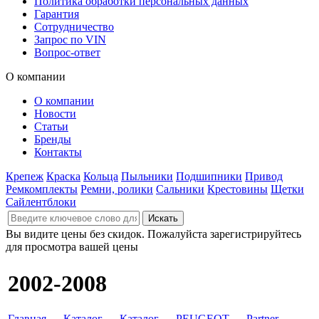
Политика обработки персональных данных
Гарантия
Сотрудничество
Запрос по VIN
Вопрос-ответ
О компании
О компании
Новости
Статьи
Бренды
Контакты
Крепеж
Краска
Кольца
Пыльники
Подшипники
Привод
Ремкомплекты
Ремни, ролики
Сальники
Крестовины
Щетки
Сайлентблоки
Вы видите цены без скидок. Пожалуйста зарегистрируйтесь
для просмотра вашей цены
2002-2008
Главная
→
Каталог
→
Каталог
→
PEUGEOT
→
Partner
→