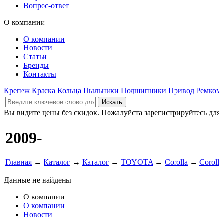
Вопрос-ответ
О компании
О компании
Новости
Статьи
Бренды
Контакты
Крепеж
Краска
Кольца
Пыльники
Подшипники
Привод
Ремко
Вы видите цены без скидок. Пожалуйста зарегистрируйтесь дл
2009-
Главная
→
Каталог
→
Каталог
→
TOYOTA
→
Corolla
→
Corol
Данные не найдены
О компании
О компании
Новости