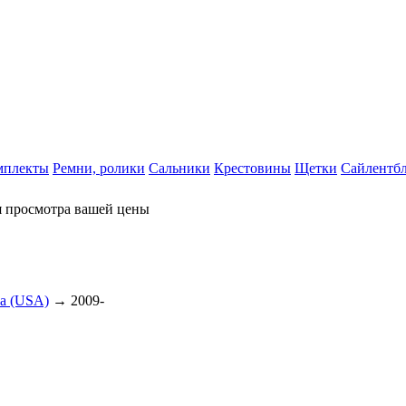
мплекты
Ремни, ролики
Сальники
Крестовины
Щетки
Сайлентб
я просмотра вашей цены
la (USA)
→ 2009-