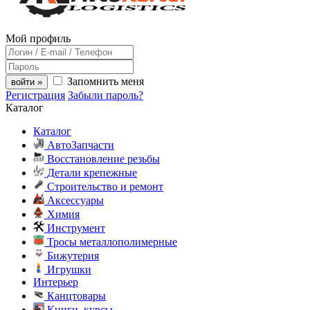
Мой профиль
Запомнить меня
войти »
Регистрация
Забыли пароль?
Каталог
Каталог
АвтоЗапчасти
Восстановление резьбы
Детали крепежные
Строительство и ремонт
Аксессуары
Химия
Инструмент
Тросы металлополимерные
Бижутерия
Игрушки
Интерьер
Канцтовары
Книги, курсы