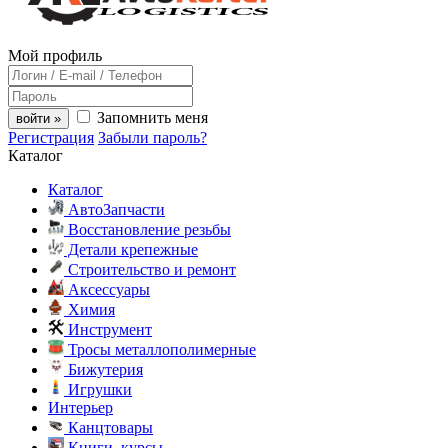
Мой профиль
Запомнить меня
войти »
Регистрация
Забыли пароль?
Каталог
Каталог
АвтоЗапчасти
Восстановление резьбы
Детали крепежные
Строительство и ремонт
Аксессуары
Химия
Инструмент
Тросы металлополимерные
Бижутерия
Игрушки
Интерьер
Канцтовары
Книги, курсы