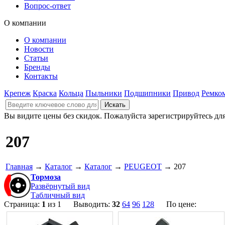
Вопрос-ответ
О компании
О компании
Новости
Статьи
Бренды
Контакты
Крепеж
Краска
Кольца
Пыльники
Подшипники
Привод
Ремко
Вы видите цены без скидок. Пожалуйста зарегистрируйтесь дл
207
Главная
→
Каталог
→
Каталог
→
PEUGEOT
→ 207
Тормоза
Развёрнутый вид
Табличный вид
Страница:
1
из 1 Выводить:
32
64
96
128
По цене: