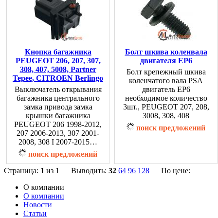
Кнопка багажника
Болт шкива коленвала
PEUGEOT 206, 207, 307,
двигателя EP6
308, 407, 5008, Partner
Болт крепежный шкива
Tepee, CITROEN Berlingo
коленчатого вала PSA
Выключатель открывания
двигатель EP6
багажника центрального
необходимое количество
замка привода замка
3шт., PEUGEOT 207, 208,
крышки багажника
3008, 308, 408
PEUGEOT 206 1998-2012,
поиск предложений
207 2006-2013, 307 2001-
2008, 308 I 2007-2015…
поиск предложений
Страница:
1
из 1 Выводить:
32
64
96
128
По цене:
О компании
О компании
Новости
Статьи