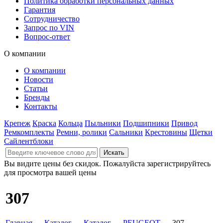
Политика обработки персональных данных
Гарантия
Сотрудничество
Запрос по VIN
Вопрос-ответ
О компании
О компании
Новости
Статьи
Бренды
Контакты
Крепеж
Краска
Кольца
Пыльники
Подшипники
Привод
Ремкомплекты
Ремни, ролики
Сальники
Крестовины
Щетки
Сайлентблоки
Вы видите цены без скидок. Пожалуйста зарегистрируйтесь
для просмотра вашей цены
307
Главная
→
Каталог
→
Каталог
→
PEUGEOT
→ 307