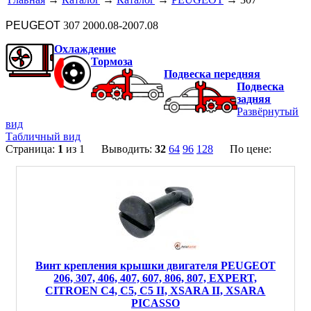
PEUGEOT
307 2000.08-2007.08
Охлаждение
Тормоза
Подвеска передняя
Подвеска
задняя
Развёрнутый
вид
Табличный вид
Страница:
1
из 1 Выводить:
32
64
96
128
По цене:
Винт крепления крышки двигателя PEUGEOT
206, 307, 406, 407, 607, 806, 807, EXPERT,
CITROEN C4, C5, C5 II, XSARA II, XSARA
PICASSO