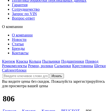
Политика обработки персональных данных
Гарантия
Сотрудничество
Запрос по VIN
Вопрос-ответ
О компании
О компании
Новости
Статьи
Бренды
Контакты
Крепеж
Краска
Кольца
Пыльники
Подшипники
Привод
Ремкомплекты
Ремни, ролики
Сальники
Крестовины
Щетки
Сайлентблоки
Вы видите цены без скидок. Пожалуйста зарегистрируйтесь
для просмотра вашей цены
806
Главная
→
Каталог
→
Каталог
→
PEUGEOT
→ 806