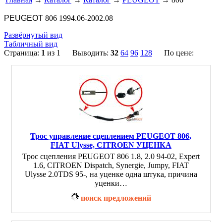
PEUGEOT
806 1994.06-2002.08
Развёрнутый вид
Табличный вид
Страница:
1
из 1 Выводить:
32
64
96
128
По цене:
Трос управление сцеплением PEUGEOT 806,
FIAT Ulysse, CITROEN УЦЕНКА
Трос сцепления PEUGEOT 806 1.8, 2.0 94-02, Expert
1.6, CITROEN Dispatch, Synergie, Jumpy, FIAT
Ulysse 2.0TDS 95-, на уценке одна штука, причина
уценки…
поиск предложений