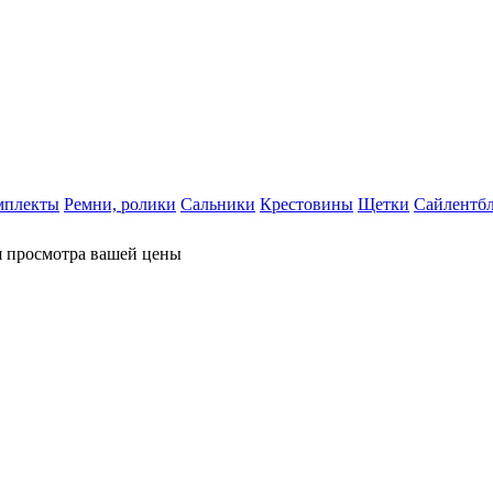
мплекты
Ремни, ролики
Сальники
Крестовины
Щетки
Сайлентб
я просмотра вашей цены