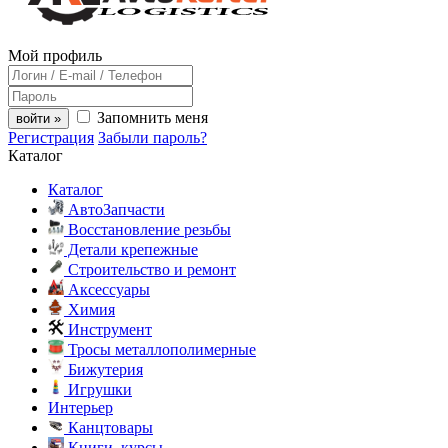
Мой профиль
Запомнить меня
войти »
Регистрация
Забыли пароль?
Каталог
Каталог
АвтоЗапчасти
Восстановление резьбы
Детали крепежные
Строительство и ремонт
Аксессуары
Химия
Инструмент
Тросы металлополимерные
Бижутерия
Игрушки
Интерьер
Канцтовары
Книги, курсы