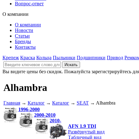
Вопрос-ответ
О компании
О компании
Новости
Статьи
Бренды
Контакты
Крепеж
Краска
Кольца
Пыльники
Подшипники
Привод
Ремко
Вы видите цены без скидок. Пожалуйста зарегистрируйтесь дл
Alhambra
Главная
→
Каталог
→
Каталог
→
SEAT
→ Alhambra
1996-2000
2000-2010
2010-
AFN 1.9 TDI
Развёрнутый вид
Табличный вид