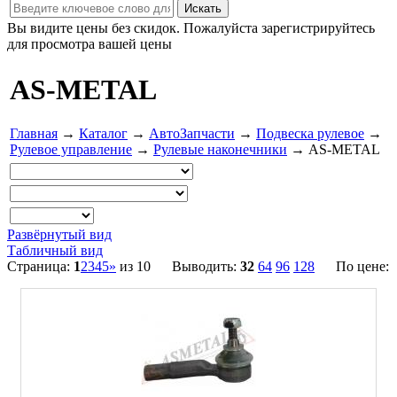
Вы видите цены без скидок. Пожалуйста зарегистрируйтесь
для просмотра вашей цены
AS-METAL
Главная
→
Каталог
→
АвтоЗапчасти
→
Подвеска рулевое
→
Рулевое управление
→
Рулевые наконечники
→ AS-METAL
Развёрнутый вид
Табличный вид
Страница:
1
2
3
4
5
»
из 10 Выводить:
32
64
96
128
По цене: