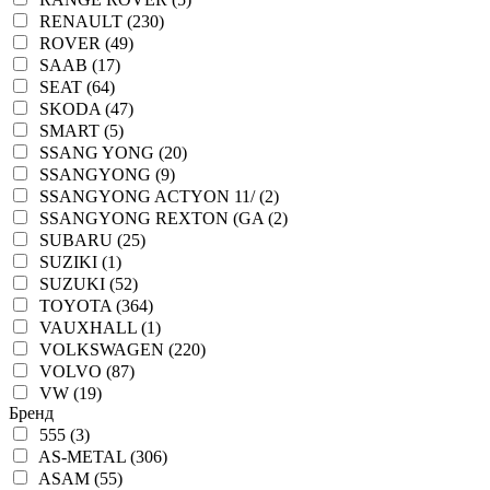
RENAULT (230)
ROVER (49)
SAAB (17)
SEAT (64)
SKODA (47)
SMART (5)
SSANG YONG (20)
SSANGYONG (9)
SSANGYONG ACTYON 11/ (2)
SSANGYONG REXTON (GA (2)
SUBARU (25)
SUZIKI (1)
SUZUKI (52)
TOYOTA (364)
VAUXHALL (1)
VOLKSWAGEN (220)
VOLVO (87)
VW (19)
Бренд
555 (3)
AS-METAL (306)
ASAM (55)