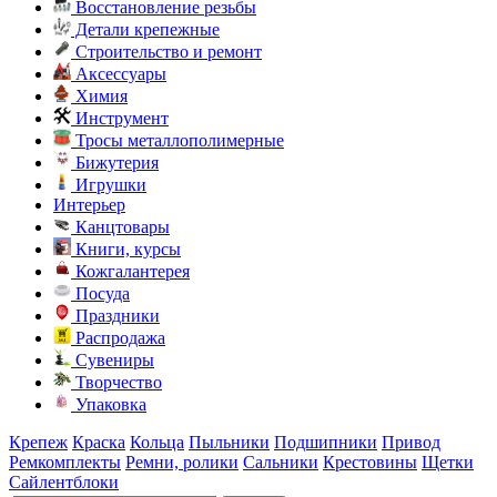
Восстановление резьбы
Детали крепежные
Строительство и ремонт
Аксессуары
Химия
Инструмент
Тросы металлополимерные
Бижутерия
Игрушки
Интерьер
Канцтовары
Книги, курсы
Кожгалантерея
Посуда
Праздники
Распродажа
Сувениры
Творчество
Упаковка
Крепеж
Краска
Кольца
Пыльники
Подшипники
Привод
Ремкомплекты
Ремни, ролики
Сальники
Крестовины
Щетки
Сайлентблоки