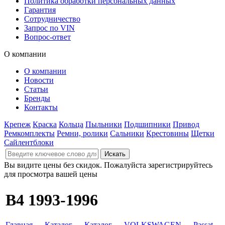
Политика обработки персональных данных
Гарантия
Сотрудничество
Запрос по VIN
Вопрос-ответ
О компании
О компании
Новости
Статьи
Бренды
Контакты
Крепеж
Краска
Кольца
Пыльники
Подшипники
Привод
Ремкомплекты
Ремни, ролики
Сальники
Крестовины
Щетки
Сайлентблоки
Вы видите цены без скидок. Пожалуйста зарегистрируйтесь
для просмотра вашей цены
B4 1993-1996
Главная
→
Каталог
→
Каталог
→
VOLKSWAGEN
→
Passat