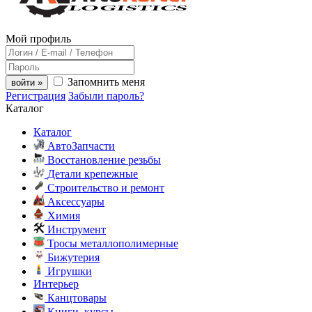
Мой профиль
Запомнить меня
войти »
Регистрация
Забыли пароль?
Каталог
Каталог
АвтоЗапчасти
Восстановление резьбы
Детали крепежные
Строительство и ремонт
Аксессуары
Химия
Инструмент
Тросы металлополимерные
Бижутерия
Игрушки
Интерьер
Канцтовары
Книги, курсы