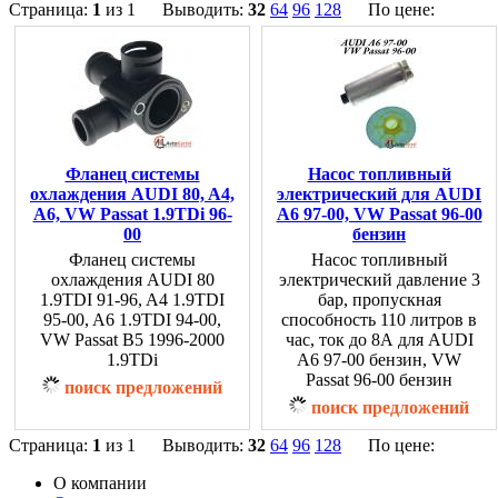
Страница:
1
из 1 Выводить:
32
64
96
128
По цене:
Фланец системы
Насос топливный
охлаждения AUDI 80, A4,
электрический для AUDI
A6, VW Passat 1.9TDi 96-
A6 97-00, VW Passat 96-00
00
бензин
Фланец системы
Насос топливный
охлаждения AUDI 80
электрический давление 3
1.9TDI 91-96, A4 1.9TDI
бар, пропускная
95-00, A6 1.9TDI 94-00,
способность 110 литров в
VW Passat B5 1996-2000
час, ток до 8А для AUDI
1.9TDi
A6 97-00 бензин, VW
Passat 96-00 бензин
поиск предложений
поиск предложений
Страница:
1
из 1 Выводить:
32
64
96
128
По цене:
О компании