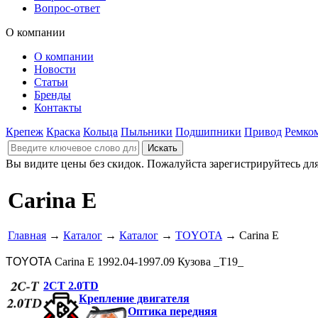
Вопрос-ответ
О компании
О компании
Новости
Статьи
Бренды
Контакты
Крепеж
Краска
Кольца
Пыльники
Подшипники
Привод
Ремко
Вы видите цены без скидок. Пожалуйста зарегистрируйтесь дл
Carina E
Главная
→
Каталог
→
Каталог
→
TOYOTA
→ Carina E
TOYOTA
Carina E 1992.04-1997.09 Кузова _T19_
2CT 2.0TD
Крепление двигателя
Оптика передняя