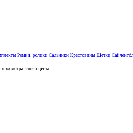
мплекты
Ремни, ролики
Сальники
Крестовины
Щетки
Сайлентб
я просмотра вашей цены