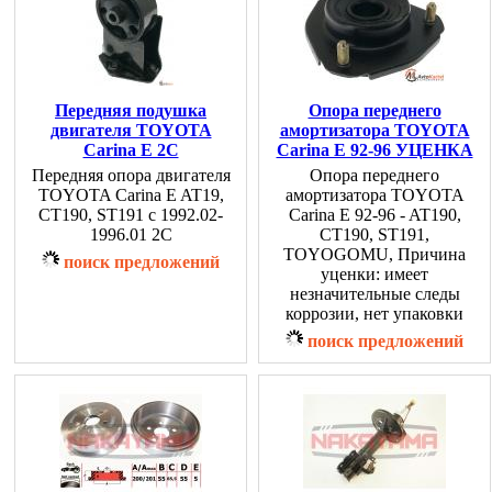
Передняя подушка
Опора переднего
двигателя TOYOTA
амортизатора TOYOTA
Carina E 2C
Carina E 92-96 УЦЕНКА
Передняя опора двигателя
Опора переднего
TOYOTA Carina E AT19,
амортизатора TOYOTA
CT190, ST191 с 1992.02-
Carina E 92-96 - AT190,
1996.01 2C
CT190, ST191,
TOYOGOMU, Причина
поиск предложений
уценки: имеет
незначительные следы
коррозии, нет упаковки
поиск предложений