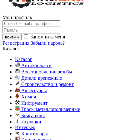
Мой профиль
Запомнить меня
войти »
Регистрация
Забыли пароль?
Каталог
Каталог
АвтоЗапчасти
Восстановление резьбы
Детали крепежные
Строительство и ремонт
Аксессуары
Химия
Инструмент
Тросы металлополимерные
Бижутерия
Игрушки
Интерьер
Канцтовары
Книги, курсы