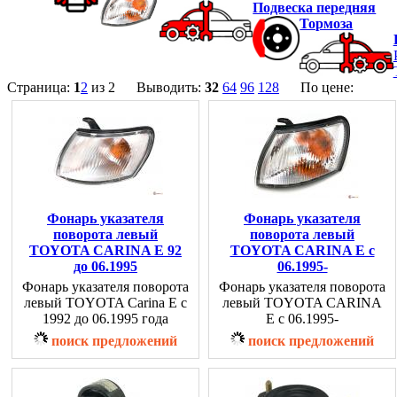
Подвеска передняя
Тормоза
Страница:
1
2
из 2 Выводить:
32
64
96
128
По цене:
Фонарь указателя
Фонарь указателя
поворота левый
поворота левый
TOYOTA CARINA E 92
TOYOTA CARINA E c
до 06.1995
06.1995-
Фонарь указателя поворота
Фонарь указателя поворота
левый TOYOTA Carina E с
левый TOYOTA CARINA
1992 до 06.1995 года
E c 06.1995-
поиск предложений
поиск предложений