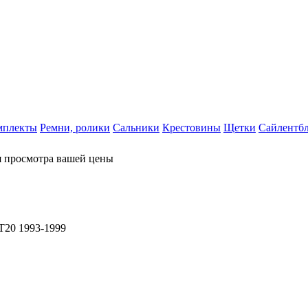
мплекты
Ремни, ролики
Сальники
Крестовины
Щетки
Сайлентб
я просмотра вашей цены
T20 1993-1999