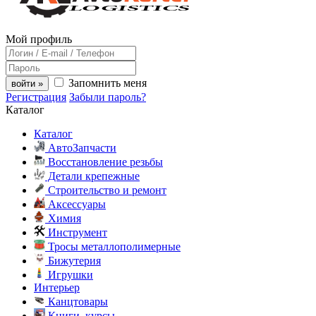
Мой профиль
Запомнить меня
войти »
Регистрация
Забыли пароль?
Каталог
Каталог
АвтоЗапчасти
Восстановление резьбы
Детали крепежные
Строительство и ремонт
Аксессуары
Химия
Инструмент
Тросы металлополимерные
Бижутерия
Игрушки
Интерьер
Канцтовары
Книги, курсы