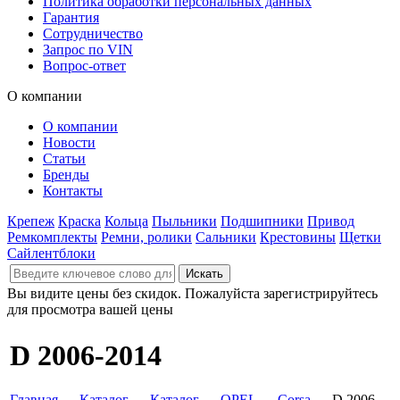
Политика обработки персональных данных
Гарантия
Сотрудничество
Запрос по VIN
Вопрос-ответ
О компании
О компании
Новости
Статьи
Бренды
Контакты
Крепеж
Краска
Кольца
Пыльники
Подшипники
Привод
Ремкомплекты
Ремни, ролики
Сальники
Крестовины
Щетки
Сайлентблоки
Вы видите цены без скидок. Пожалуйста зарегистрируйтесь
для просмотра вашей цены
D 2006-2014
Главная
→
Каталог
→
Каталог
→
OPEL
→
Corsa
→ D 2006-