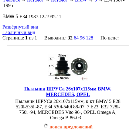
1995
BMW 5
E34 1987.12-1995.11
Развёрнутый вид
Табличный вид
Страница:
1
из 1 Выводить:
32
64
96
128
По цене:
Пыльник ШРУСа 26x107x115мм BMW,
MERCEDES, OPEL
Пыльник ШРУСа 26x107x115мм, к-кт BMW 5 E28
520i-535i -87, E34 530i-540i 88-97, 7 E23, E32 728i-
750i -94, MERCEDES Vito 96-, OPEL Omega A,
Omega B 86-03…
поиск предложений