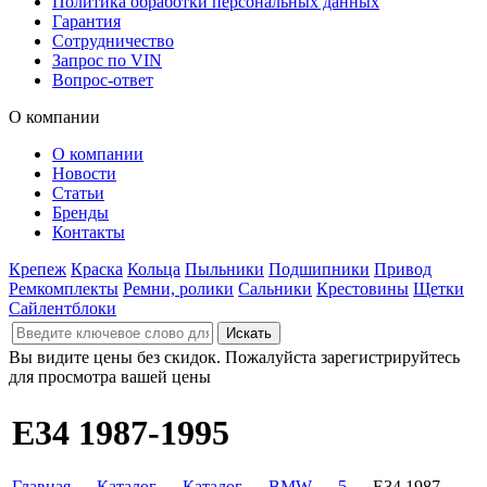
Политика обработки персональных данных
Гарантия
Сотрудничество
Запрос по VIN
Вопрос-ответ
О компании
О компании
Новости
Статьи
Бренды
Контакты
Крепеж
Краска
Кольца
Пыльники
Подшипники
Привод
Ремкомплекты
Ремни, ролики
Сальники
Крестовины
Щетки
Сайлентблоки
Вы видите цены без скидок. Пожалуйста зарегистрируйтесь
для просмотра вашей цены
E34 1987-1995
Главная
→
Каталог
→
Каталог
→
BMW
→
5
→ E34 1987-