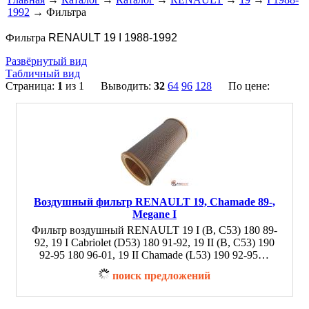
1992
→ Фильтра
Фильтра
RENAULT 19 I 1988-1992
Развёрнутый вид
Табличный вид
Страница:
1
из 1 Выводить:
32
64
96
128
По цене:
Воздушный фильтр RENAULT 19, Chamade 89-,
Megane I
Фильтр воздушный RENAULT 19 I (B, C53) 180 89-
92, 19 I Cabriolet (D53) 180 91-92, 19 II (B, C53) 190
92-95 180 96-01, 19 II Chamade (L53) 190 92-95…
поиск предложений