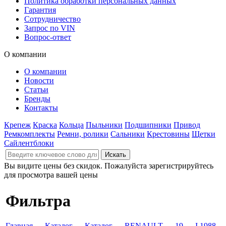
Политика обработки персональных данных
Гарантия
Сотрудничество
Запрос по VIN
Вопрос-ответ
О компании
О компании
Новости
Статьи
Бренды
Контакты
Крепеж
Краска
Кольца
Пыльники
Подшипники
Привод
Ремкомплекты
Ремни, ролики
Сальники
Крестовины
Щетки
Сайлентблоки
Вы видите цены без скидок. Пожалуйста зарегистрируйтесь
для просмотра вашей цены
Фильтра
Главная
→
Каталог
→
Каталог
→
RENAULT
→
19
→
I 1988-