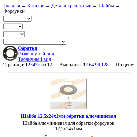
Главная
→
Каталог
→
Детали крепежные
→
Шайбы
→
Форсунки
Обратки
Развёрнутый вид
Табличный вид
Страница:
1
2
3
4
5
»
из 12 Выводить:
32
64
96
128
По цене:
Шайба 12,5х24х1мм обратки алюминиевая
Шайба алюминиевая для обратки форсунок
12,5х24х1мм