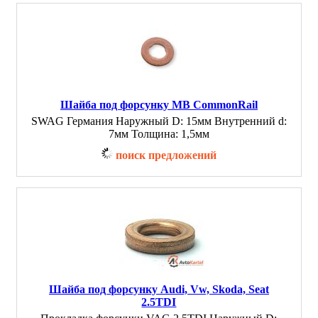
Шайба под форсунку MB CommonRail
SWAG Германия Наружный D: 15мм Внутренний d:
7мм Толщина: 1,5мм
поиск предложений
Шайба под форсунку Audi, Vw, Skoda, Seat
2.5TDI