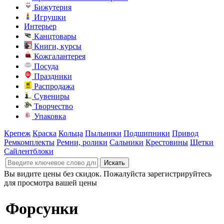
Бижутерия
Игрушки
Интерьер
Канцтовары
Книги, курсы
Кожгалантерея
Посуда
Праздники
Распродажа
Сувениры
Творчество
Упаковка
Крепеж
Краска
Кольца
Пыльники
Подшипники
Привод
Ремкомплекты
Ремни, ролики
Сальники
Крестовины
Щетки
Сайлентблоки
Вы видите цены без скидок. Пожалуйста зарегистрируйтесь
для просмотра вашей цены
Форсунки