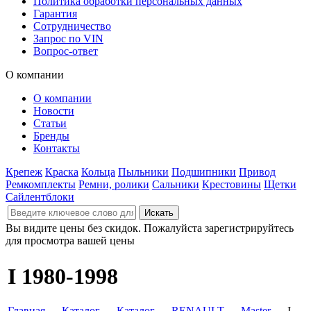
Политика обработки персональных данных
Гарантия
Сотрудничество
Запрос по VIN
Вопрос-ответ
О компании
О компании
Новости
Статьи
Бренды
Контакты
Крепеж
Краска
Кольца
Пыльники
Подшипники
Привод
Ремкомплекты
Ремни, ролики
Сальники
Крестовины
Щетки
Сайлентблоки
Вы видите цены без скидок. Пожалуйста зарегистрируйтесь
для просмотра вашей цены
I 1980-1998
Главная
→
Каталог
→
Каталог
→
RENAULT
→
Master
→ I