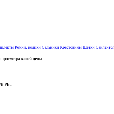
мплекты
Ремни, ролики
Сальники
Крестовины
Щетки
Сайлентб
я просмотра вашей цены
PB PBT