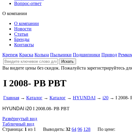
Вопрос-ответ
О компании
О компании
Новости
Статьи
Бренды
Контакты
Крепеж
Краска
Кольца
Пыльники
Подшипники
Привод
Ремко
Вы видите цены без скидок. Пожалуйста зарегистрируйтесь дл
I 2008- PB PBT
Главная
→
Каталог
→
Каталог
→
HYUNDAI
→
i20
→ I 2008- 
HYUNDAI i20
I 2008.08- PB PBT
Развёрнутый вид
Табличный вид
Страница:
1
из 1 Выводить:
32
64
96
128
По цене: