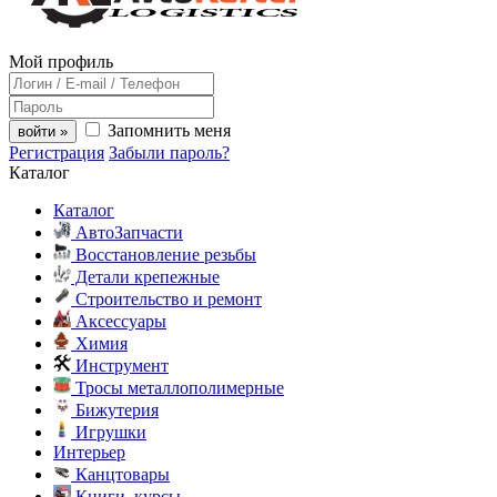
Мой профиль
Запомнить меня
войти »
Регистрация
Забыли пароль?
Каталог
Каталог
АвтоЗапчасти
Восстановление резьбы
Детали крепежные
Строительство и ремонт
Аксессуары
Химия
Инструмент
Тросы металлополимерные
Бижутерия
Игрушки
Интерьер
Канцтовары
Книги, курсы